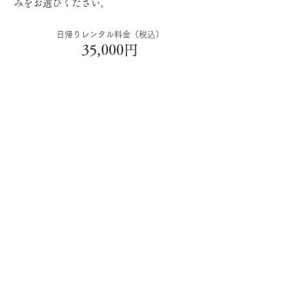
みをお選びください。
日帰りレンタル料金（税込）
35,000円
◎レンタル内容／卒業式袴一式
きもの、袴、半巾帯、襦袢、半衿、伊達衿、草履ま
たはブーツ、バッグ、髪飾り、和装下着類、足袋
（草履の場合）、腰紐、伊達締め、補正用タオル、
補正用コットン類、帯板、衿芯
※〈宅配レンタルプラン〉をご希望の方は、その旨
お気軽にご相談ください。
お問い合わせ・ご予約はこちらから
Previous
Next >
OBEBETONYANKO
Antique kimono Rental Salon
Ⓒ
2023 おべべとにゃんこ アンティーク着物レンタル
Ⓒ 2023 Obenyan-Rental. All Right Reserved.