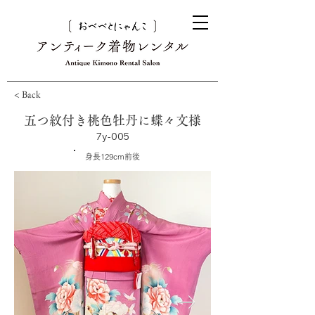
< Back
五つ紋付き桃色牡丹に蝶々文様
7y-005
身長129cm前後