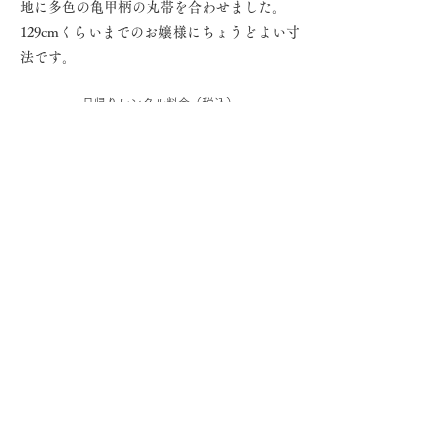
地に多色の亀甲柄の丸帯を合わせました。
129cmくらいまでのお嬢様にちょうどよい寸
法です。
日帰りレンタル料金（税込）
50,000円
◎レンタル内容／七歳御祝着一式
着物、帯、下着類、足袋、帯板、帯枕、腰紐類、草
履、バッグ、髪飾り
※〈宅配レンタルプラン〉をご希望の方は、その旨
お気軽にご相談ください。
お問い合わせ・ご予約はこちらから
Previous
Next >
OBEBETONYANKO
Antique kimono Rental Salon
Ⓒ
2023 おべべとにゃんこ アンティーク着物レンタル