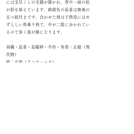
には宝尽くしの文様が描かれ、背中一面の松
が彩を添えています。鉄紺色の長着は無地の
五つ紋付きです。合わせた袴は子供用にはめ
ずらしい馬乗り袴で、中が二股に分かれてい
るので歩く姿が様になります。
羽織・長着・長襦袢・半衿・角帯：正絹（現
代物）
袴：正絹（アンティーク）
日帰りレンタル料金（税込）
35,000円
◎レンタル内容／五歳御祝着一式
羽織、袴、長着、襦袢、懐剣、末広、雪駄、小物
類、下着類
※〈宅配レンタルプラン〉をご希望の方は、その旨
ご相談ください。
お問い合わせ・ご予約はこちらから