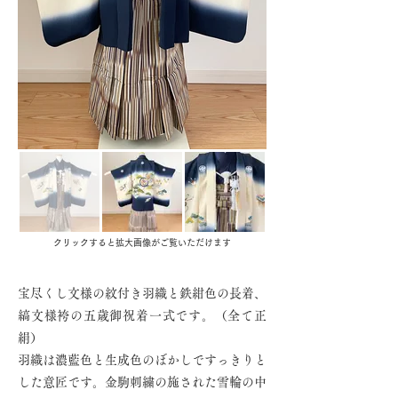
クリックすると拡大画像がご覧いただけます
宝尽くし文様の紋付き羽織と鉄紺色の長着、
縞文様袴の五歳御祝着一式です。（全て正
絹）
羽織は濃藍色と生成色のぼかしですっきりと
した意匠です。金駒刺繍の施された雪輪の中