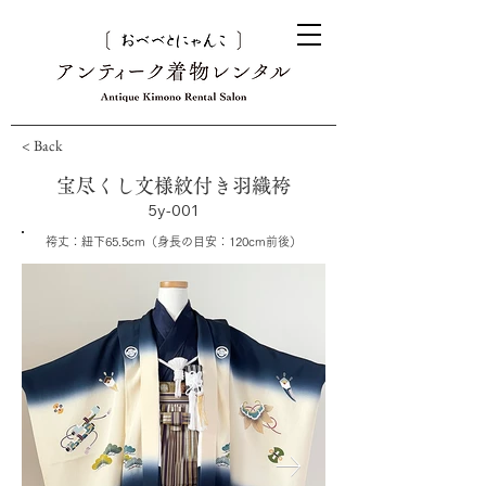
< Back
宝尽くし文様紋付き羽織袴
5y-001
袴丈：紐下65.5cm（身長の目安：120cm前後）